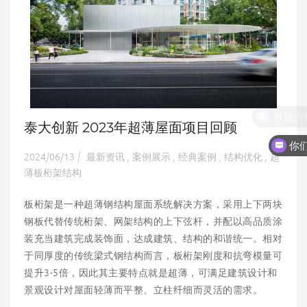
泰大创新 2023年超薄屋面项目回顾
你
2024/06/13
最新资讯
案例展示
经典案例
结构优化
超
|
,
,
,
,
薄板桁架结构
板桁架是一种超薄钢结构屋面系统解决方案，采用上下两块
钢板代替传统桁架、网架结构的上下弦杆，并配以高品质涂
装充当建筑完成装饰面，达成建筑、结构的和谐统一。相对
于同厚度的传统梁式钢结构而言，板桁架刚度和抗弯模量可
提升3-5倍，因此其主要特点就是超薄，可满足建筑设计和
景观设计对屋面轻薄而平整、立柱纤细而灵活的需求。