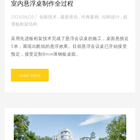
室内悬浮桌制作全过程
2024/06/20
创新技术
最新资讯
经典案例
结构设计
超
|
,
,
,
,
薄板桁架结构
采用先进板桁架技术完成了悬浮会议桌的施工，桌面悬挑近
5米，展现出酷炫的悬浮效果。目前悬浮会议桌已开始接受
预定，接受定制8mm薄钢板桌面。
read more