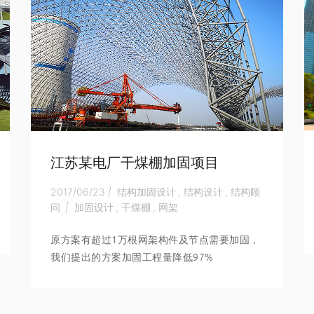
江苏某电厂干煤棚加固项目
2017/06/23
|
结构加固设计
,
结构设计
,
结构顾
问
|
加固设计
,
干煤棚
,
网架
原方案有超过1万根网架构件及节点需要加固，
我们提出的方案加固工程量降低97%