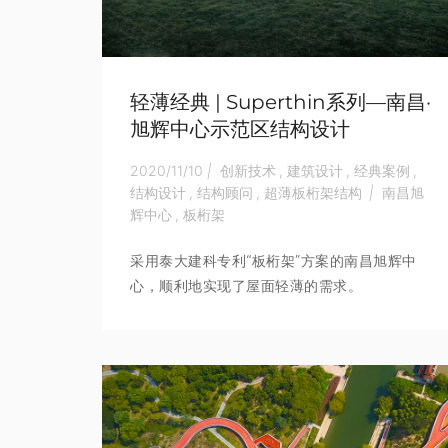
轻薄经典 | Superthin系列—南昌·
旭辉中心示范区结构设计
2020/11/10
|
创新技术
,
建筑设计
,
经典案例
,
结构设计
,
结构顾问
,
超薄板桁架结构
|
南昌旭
辉中心
,
板桁架
采用泰大建科专利“板桁架”方案的南昌旭辉中
心，顺利地实现了屋面轻薄的需求。