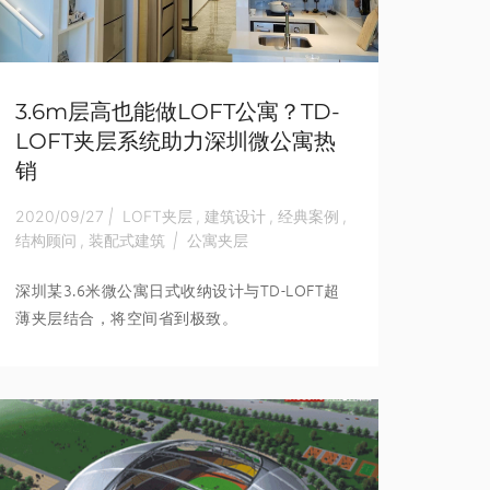
3.6m层高也能做LOFT公寓？TD-
LOFT夹层系统助力深圳微公寓热
销
2020/09/27
|
LOFT夹层
,
建筑设计
,
经典案例
,
结构顾问
,
装配式建筑
|
公寓夹层
深圳某3.6米微公寓日式收纳设计与TD-LOFT超
薄夹层结合，将空间省到极致。