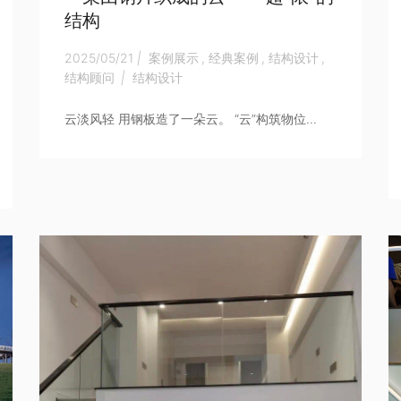
结构
2025/05/21
|
案例展示
,
经典案例
,
结构设计
,
结构顾问
|
结构设计
云淡风轻 用钢板造了一朵云。 “云”构筑物位...