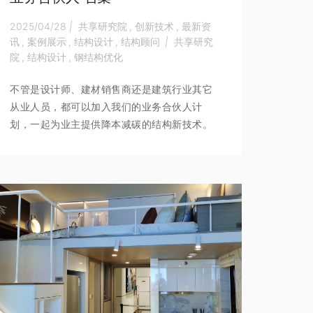
2025/04/28
|
共享研究院
,
创新技术
,
最新资
讯
,
案例展示
,
结构设计
,
结构顾问
|
共享研究
院
,
结构设计
,
钢结构优化
不管是设计师、建材销售商还是建筑行业其它
从业人员，都可以加入我们的业务合伙人计
划，一起为业主提供降本减碳的结构新技术。