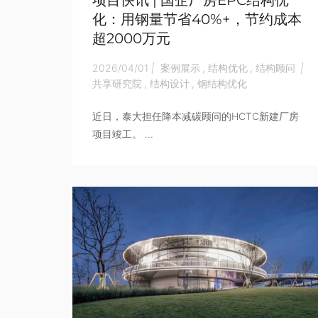
化：用钢量节省40%+，节约成本
超2000万元
2026/04/01
|
案例展示
,
结构优化
,
结构顾问
|
共享研究院
,
结构设计
,
钢结构优化
近日，泰大担任降本减碳顾问的HCTC新建厂房
项目竣工。 ...