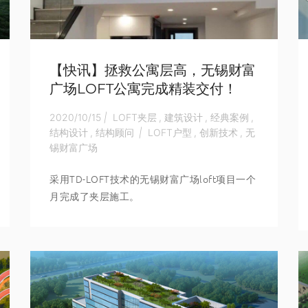
【快讯】拯救公寓层高，无锡财富
广场LOFT公寓完成精装交付！
2020/10/15
|
LOFT夹层
,
建筑设计
,
经典案例
,
结构设计
,
结构顾问
|
LOFT户型
,
创新技术
,
无
锡财富广场
采用TD-LOFT技术的无锡财富广场loft项目一个
月完成了夹层施工。