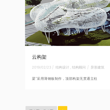
云构架
2019/02/23
|
结构设计
,
结构顾问
|
异形建筑
梁”采用薄钢板制作，顶部构架无贯通立柱