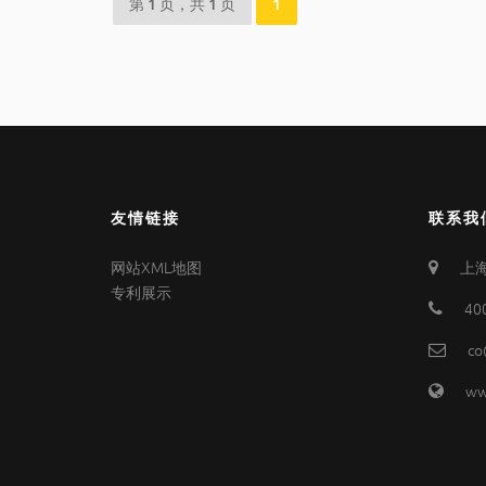
第 1 页，共 1 页
1
友情链接
联系我
网站XML地图
上海
专利展示
40
co
ww