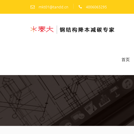
|
mkt01@tandd.cn
4006065295
首页