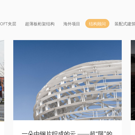
LOFT夹层
超薄板桁架结构
海外项目
结构顾问
装配式建
一朵由钢片织成的云 ——超“限”的