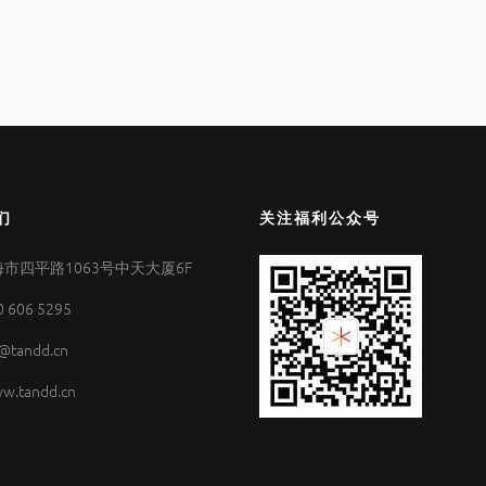
们
关注福利公众号
市四平路1063号中天大厦6F
0 606 5295
@tandd.cn
w.tandd.cn