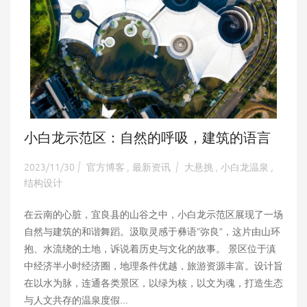
小白龙示范区：自然的呼吸，建筑的语言
2023/11/30
官方博客
最新资讯
大悬挑
小白龙温泉
|
,
|
,
,
结构设计
在云南的心脏，宜良县的山谷之中，小白龙示范区展现了一场
自然与建筑的和谐舞蹈。汲取灵感于彝语“弥良”，这片由山环
抱、水流绕的土地，诉说着历史与文化的故事。 景区位于滇
中经济半小时经济圈，地理条件优越，旅游资源丰富。设计旨
在以水为脉，连通各类景区，以绿为核，以文为魂，打造生态
与人文共存的温泉度假...