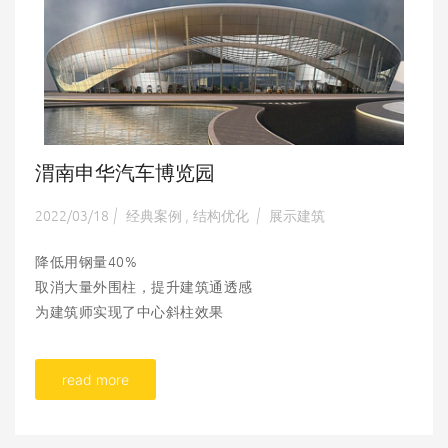
渭南申华汽车博览园
2022/03/18
经典案例
结构优化
展示建筑
|
,
|
降低用钢量40%
取消大量外围柱，提升建筑通透感
为建筑师实现了中心斜柱效果
read more