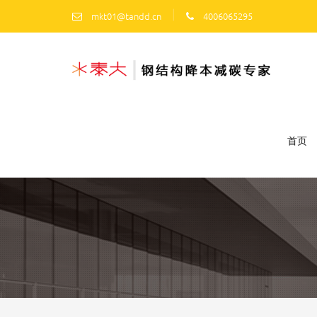
|
mkt01@tandd.cn
4006065295
首页