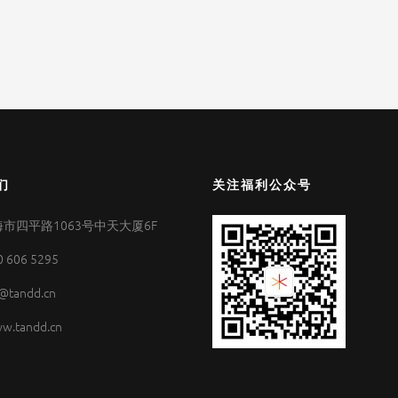
们
关注福利公众号
市四平路1063号中天大厦6F
0 606 5295
@tandd.cn
w.tandd.cn