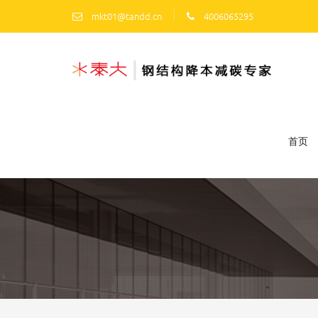
|
mkt01@tandd.cn
4006065295
首页