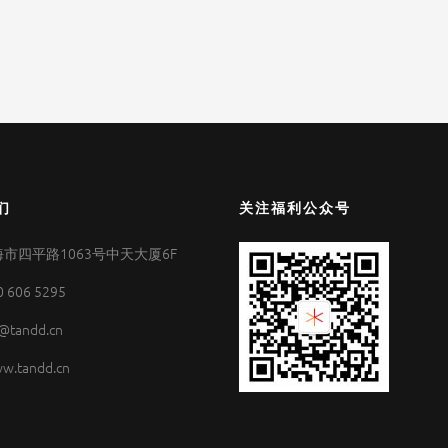
们
关注福利公众号
市四平路1063号中天大厦6F
0 606 5295
@tandd.cn
w.tandd.cn