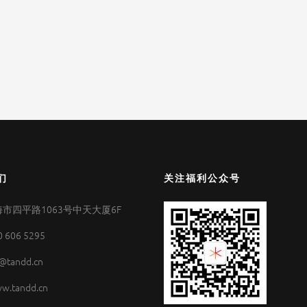
们
关注福利公众号
市四平路1063号中天大厦6F
0 606 5295
@tandd.cn
w.tandd.cn