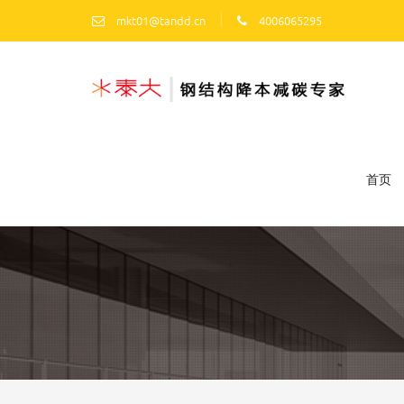
|
mkt01@tandd.cn
4006065295
首页