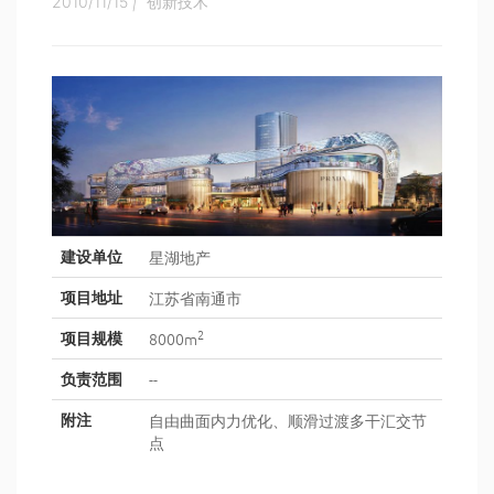
2010/11/15
|
创新技术
星湖地产
建设单位
江苏省南通市
项目地址
2
8000m
项目规模
--
负责范围
自由曲面内力优化、顺滑过渡多干汇交节
附注
点