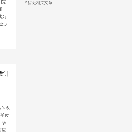
利完
* 暂无相关文章
面，
成为
金沙
发计
构体系
等单位
。该
与应