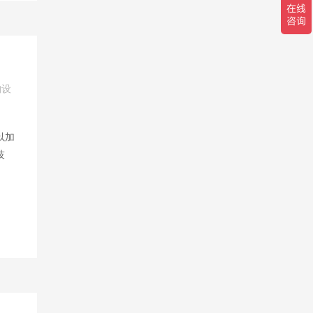
构设
以加
技