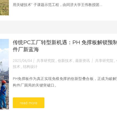
用关键技术” 子课题示范工程，由同济大学王伟教授团...
传统PC工厂转型新机遇：PH 免撑板解锁预
件厂新蓝海
2025/06/04
共享研究院
创新技术
最新资讯
共享研究院
|
,
,
|
,
技术
结构设计
,
PH免撑板作为真正实现免模免撑的创新型叠合板，正成为破解
构件厂困局的关键突破口。
read more