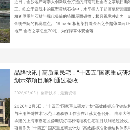
近日，金沙地产与泰大创新联合打造的河南商丘金石之亭项目顺
工。屹立于庭院中的巨型黄锈石柱中，水平插入了超薄板桁架屋
粗犷厚重的石材与现代极简的镜面屋面碰撞，极具视觉冲击力，
金明书院的视觉焦点。 18m×9m板桁架打造金石之亭超薄屋面©
地产 金石之亭总重70吨，为保障亭体安全落...
品牌快讯 | 高质量民宅：“十四五”国家重点研
划示范项目顺利通过验收
2026/03/05
创新技术
最新资讯
|
,
2026年2月5日，“十四五”国家重点研发计划“高效能标准化钢结
与应用关键技术”示范工程验收工作会在江苏太仓召开。 由泰大
承建的上海市嘉定区娄塘镇灯塔村钢结构住宅项目顺利通过验收
项目作为 “十四五” 国家重点研发计划 “高效能标准化钢结构体系