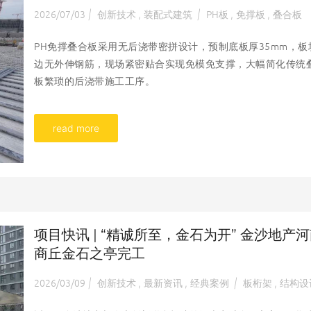
2026/07/03
创新技术
装配式建筑
PH板
免撑板
叠合板
|
,
|
,
,
PH免撑叠合板采用无后浇带密拼设计，预制底板厚35mm，板
边无外伸钢筋，现场紧密贴合实现免模免支撑，大幅简化传统
板繁琐的后浇带施工工序。
read more
项目快讯 | “精诚所至，金石为开” 金沙地产
商丘金石之亭完工
2026/03/09
创新技术
最新资讯
经典案例
板桁架
结构设
|
,
,
|
,