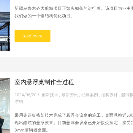
新疆乌鲁木齐大航城项目正如火如荼的进行着。该项目为业主
我们做的一个钢结构优化项目。
read more
室内悬浮桌制作全过程
2024/06/20
创新技术
最新资讯
经典案例
结构设计
超薄
|
,
,
,
,
结构
采用先进板桁架技术完成了悬浮会议桌的施工，桌面悬挑近5
现出酷炫的悬浮效果。目前悬浮会议桌已开始接受预定，接受
8mm薄钢板桌面。