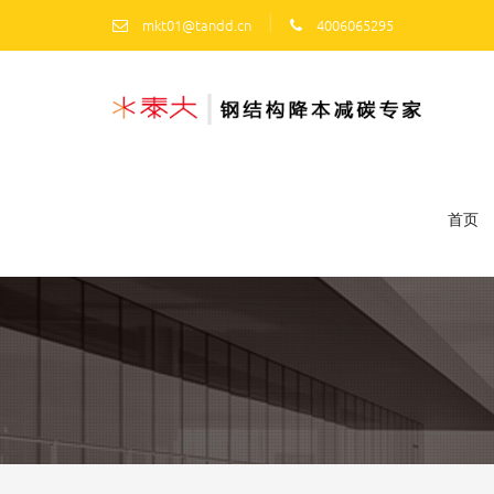
|
mkt01@tandd.cn
4006065295
首页