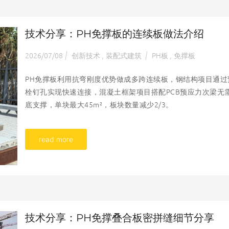
技术分享：PH免撑板的连续板做法介绍
2026/07/08
创新技术
装配式建筑
PH板
免撑板
|
,
|
,
PH免撑板利用抗弯刚度优势做成多跨连续板，钢结构项目通过
栓钉孔实现快速连接，混凝土框架项目搭配PCB预应力次梁无
底支撑，单块最大45m²，板块数量减少2/3。
read more
技术分享：PH免撑叠合板密拼缝细节分享