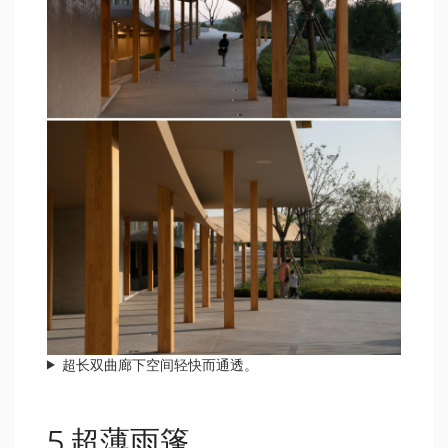
超长双曲廊下空间轻快而通透。
5.超薄雨篷