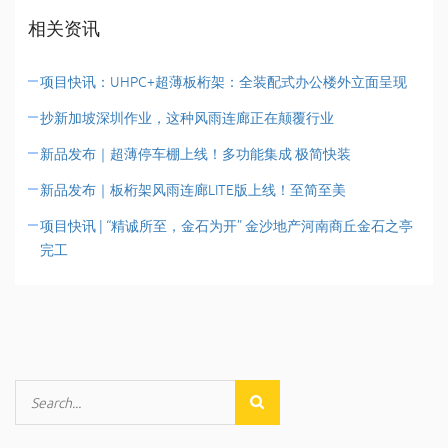
相关资讯
项目快讯：UHPC+超薄板桁架：全装配式办公楼外立面呈现
抄新加坡深圳作业，这种风雨连廊正在颠覆行业
新品发布｜超薄停车棚上线！多功能集成 极简快装
新品发布｜板桁架风雨连廊LITE版上线！至简至美
项目快讯 | “精诚所至，金石为开” 金沙地产河南商丘金石之亭
完工