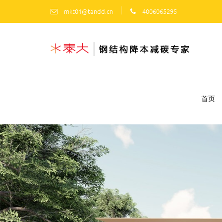
|
mkt01@tandd.cn
4006065295
首页