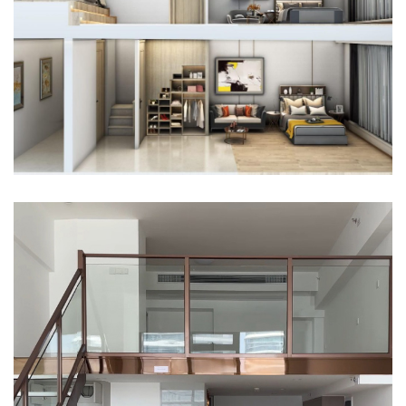
在沿海城市地产开发与工程建设中，钢结构loft夹层凭借空间
利用率高、施工便捷等优势，成为提升项目附加值的重要手
段。然而，海洋性气候带来的高湿度、强盐雾环境，对夹层的
结构安全、材料耐久性及施工周期均是严峻 […]
传统夹层VS新式轻钢夹层，夹层搭建
五大难题迎刃而解
夹层搭建作为建筑工程领域的一个边缘板块，传统做法一直痛
点不少，比如湿作业多、人工工作量大、施工工艺复杂等。而
随着时代的变化，当下的建筑市场中人工成本越来越高，工序
复杂、工期长、加工量大都必然导致人工成本 […]