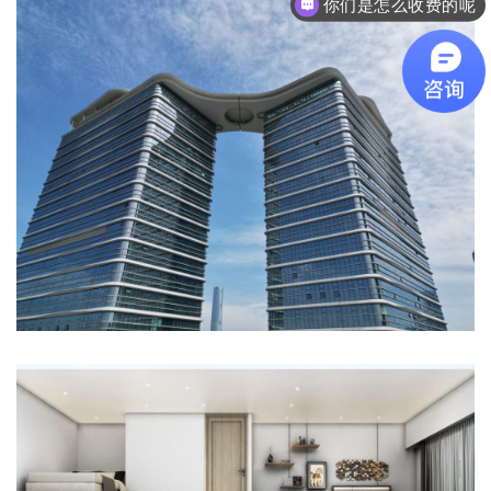
现在有优惠活动吗
珠海800套loft公寓夹层工程： 成本直
降16%的3个突破口是什么？
以刚完工的珠海某500套LOFT公寓钢结构夹层搭建工程为例，
复盘一下：如何通过选择合适的工艺实现项目成本优化16%？
为此类工程项目提供可复制的成本优化方案。
从成本到品质：沿海地区钢结构LOFT
夹层三大实战控本法则