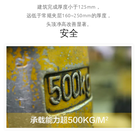
建筑完成厚度小于125mm，
远低于常规夹层160~250mm的厚度，
头顶净高改善显著。
安全