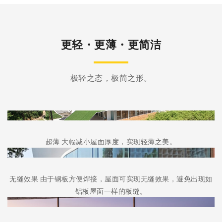
更轻・更薄・更简洁
极轻之态，极简之形。
绿景堂超薄钢雨棚
采用专利板桁架技术，厚度50mm超薄效果
日播文化活动中心
超薄 大幅减小屋面厚度，实现轻薄之美。
采用创新专利技术：板桁架
无缝效果 由于钢板方便焊接，屋面可实现无缝效果，避免出现如
现代风格建筑的结构实现：轻与薄
铝板屋面一样的板缝。
更轻、更薄