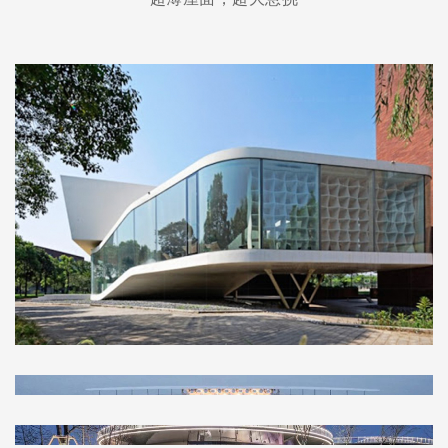
日播文化活动中心
采用创新专利技术：板桁架
结构创新与建筑美学相融，构筑元荡
湖之上的超薄屋面结构
轻薄经典 | Superthin系列—南昌·旭辉
中心示范区结构设计
结构创新与建筑美学相融，构筑元荡湖之上的超薄屋面结构