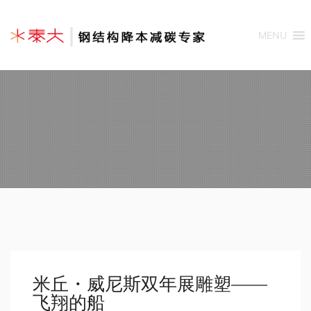
MENU
米丘・威尼斯双年展雕塑——
飞翔的船