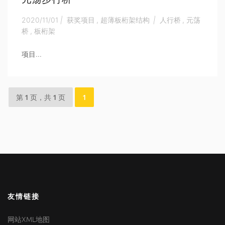
2020/11/01
|
获奖项目
,
超薄板桁架结构
|
人行桥
,
元荡
桥
,
板桁架
项目...
第 1 页，共 1 页
1
友情链接
网站XML地图