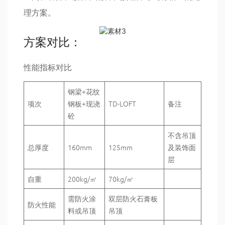
理方案。
方案对比：
性能指标对比
钢梁+花纹
项次
钢板+现浇
TD-LOFT
备注
砼
不含吊顶
总厚度
160mm
125mm
及装饰面
层
自重
200kg/㎡
70kg/㎡
需防火涂
双层防火石膏板
防火性能
料或吊顶
吊顶