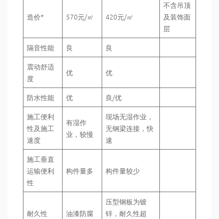
不含吊顶
造价*
570元/㎡
420元/㎡
及装饰面
层
隔音性能
良
良
震动舒适
优
优
度
防水性能
优
良/优
施工便利
现场无湿作业，
有湿作
性及施工
无钢梁连接，快
业，较慢
速度
速
施工垂直
运输便利
构件量多
构件量较少
性
压型钢板为镀
耐久性
油漆防腐
锌，耐久性超