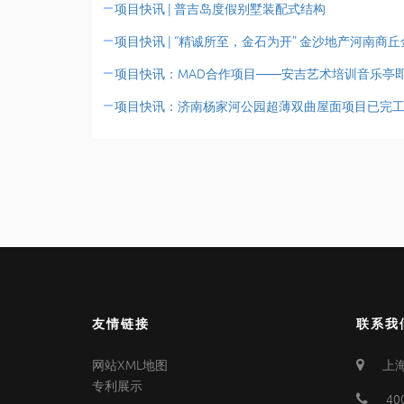
项目快讯 | 普吉岛度假别墅装配式结构
项目快讯 | “精诚所至，金石为开” 金沙地产河南商
项目快讯：MAD合作项目——安吉艺术培训音乐亭
项目快讯：济南杨家河公园超薄双曲屋面项目已完
友情链接
联系我
网站XML地图
上海
专利展示
40