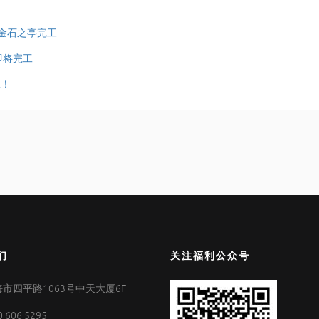
丘金石之亭完工
即将完工
工！
们
关注福利公众号
市四平路1063号中天大厦6F
0 606 5295