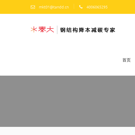
|
mkt01@tandd.cn
4006065295
首页