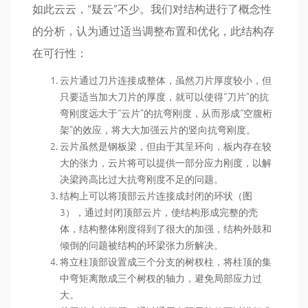
如此云云，“疑云”不少。我们对结构进行了概念性
的分析，认为通过适当调整布置和优化，此结构存
在可行性：
云片通过刀片连接成整体，虽然刀片厚度较小，但
只要适当加大刀片的厚度，就可以使得“刀片”的抗
弯刚度远大于“云片”的抗弯刚度，从而形成“空腹桁
架”的效应，将大大加强云片的竖向抗弯刚度。
云片虽然是钢板梁，但由于其呈环向，板内存在较
大的张力，云片将可以提供一部分应力刚度，以解
决梁跨高比过大抗弯刚度不足的问题。
结构上可以将顶部云片连接成封闭的环状（图
3），通过封闭顶部云片，使结构形成完整的壳
体，结构整体刚度得到了很大的加强，结构外鼓和
倾倒的问题被结构的环梁张力所解决。
将立柱顶部设置成三个分支的树杈柱，将柱顶的集
中弯矩离散成三个树杈的轴力，避免局部应力过
大。