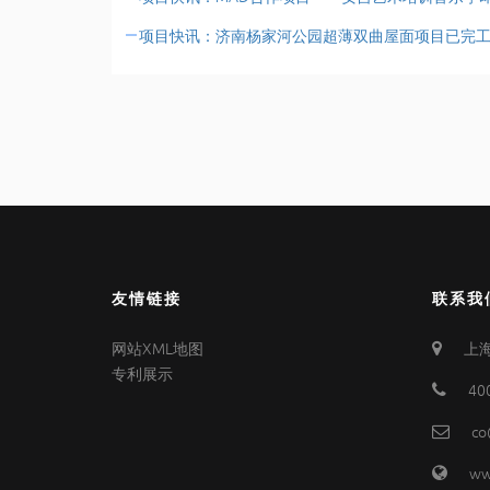
项目快讯：济南杨家河公园超薄双曲屋面项目已完
友情链接
联系我
网站XML地图
上海
专利展示
40
co
ww