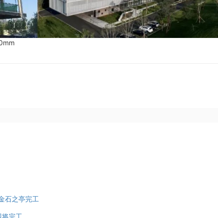
0mm
丘金石之亭完工
即将完工