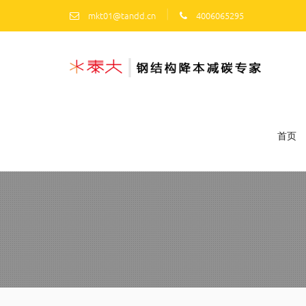
|
mkt01@tandd.cn
4006065295
首页