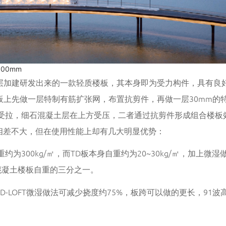
00mm
对夹层加建研发出来的一款轻质楼板，其本身即为受力构件，具有良
TD板上先做一层特制有筋扩张网，布置抗剪件，再做一层30mm的
方受拉，细石混凝土层在上方受压，二者通过抗剪件形成组合楼板
相差不大，但在使用性能上却有几大明显优势：
约为300kg/㎡，而TD板本身自重约为20~30kg/㎡，加上微湿
到混凝土楼板自重的三分之一。
D-LOFT微湿做法可减少挠度约75%，板跨可以做的更长，91波