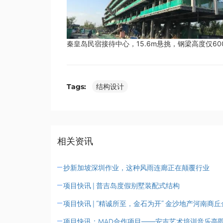
秦皇岛民宿接待中心，15.6m悬挑，钢梁高度仅60
Tags:
结构设计
相关资讯
抄新加坡深圳作业，这种风雨连廊正在颠覆行业
项目快讯 | 普吉岛度假别墅装配式结构
项目快讯 | “精诚所至，金石为开” 金沙地产河南商
项目快讯：MAD合作项目——安吉艺术培训音乐亭