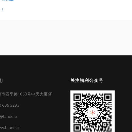
工！
们
关注福利公众号
市四平路1063号中天大厦6F
0 606 5295
@tandd.cn
w.tandd.cn