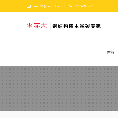
|
mkt01@tandd.cn
4006065295
首页