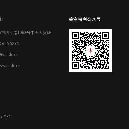
们
关注福利公众号
市四平路1063号中天大厦6F
0 606 5295
@tandd.cn
w.tandd.cn
53号-4