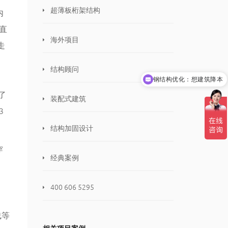
超薄板桁架结构
内
直
海外项目
走
结构顾问
钢结构优化：想建筑降本
共享研究院：想加入共享研究院
了
装配式建筑
3
结构加固设计
穿
经典案例
400 606 5295
线等