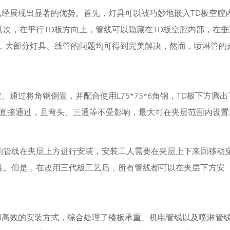
面已经展现出显著的优势。首先，灯具可以被巧妙地嵌入TD板空腔
次，在平行TD板方向上，管线可以隐藏在TD板空腔内部，在垂
此，大部分灯具、线管的问题均可得到完美解决，然而，喷淋管的
破。通过将角钢倒置，并配合使用L75*75*6角钢，TD板下方腾出
以直接通过，且弯头、三通等不受影响，最大可在夹层范围内设置
的管线在夹层上方进行安装，安装工人需要在夹层上下来回移动
性。但是，在改用三代板工艺后，所有管线都可以在夹层下方安
设计和高效的安装方式，综合处理了楼板承重、机电管线以及喷淋管