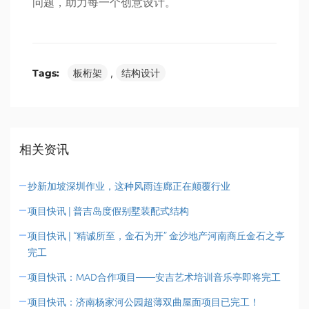
问题，助力每一个创意设计。
Tags:
板桁架
,
结构设计
相关资讯
抄新加坡深圳作业，这种风雨连廊正在颠覆行业
项目快讯 | 普吉岛度假别墅装配式结构
项目快讯 | “精诚所至，金石为开” 金沙地产河南商丘金石之亭
完工
项目快讯：MAD合作项目——安吉艺术培训音乐亭即将完工
项目快讯：济南杨家河公园超薄双曲屋面项目已完工！