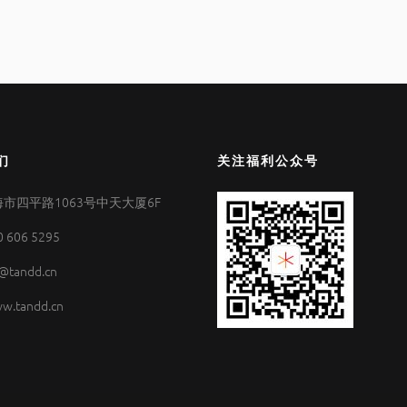
们
关注福利公众号
市四平路1063号中天大厦6F
0 606 5295
@tandd.cn
w.tandd.cn