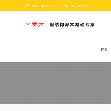
|
mkt01@tandd.cn
4006065295
首页