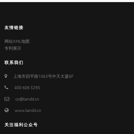
友情链接
网站XML地图
专利展示
联系我们
上海市四平路1063号中天大厦6F
400 606 5295
co@tandd.cn
www.tandd.cn
关注福利公众号