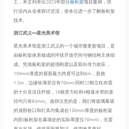
工，本文列举出2023年部分
板桁架
项目案例，供
行业内从业者探讨交流，使各位进一步了解板桁架
技术。
浙江武义—星光美术馆
星光美术馆是浙江武义的一个城市微更新项目，是
由板桁架体系做成的环状开放空间与钢结构主体组
成。凭借板桁架的超强刚度以及双向传力效应，
150mm厚度的屋面最大跨度可达到6m，悬挑
1.5m，边缘收薄至仅有70mm;同时22根立柱布置
的十分灵活且纤细，18根受力柱和4根落水管的直
径均只有83mm。值得注意的是，我们将玻璃幕墙
的顶部收口和灯具均集成在150mm厚度的板桁架
内部(板桁架在幕墙处的实际厚度仅70mm)，无需
再次吊顶，使得屋面更简洁，使用效果更好。