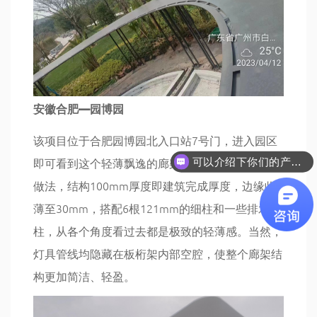
安徽合肥—园博园
该项目位于合肥园博园北入口站7号门，进入园区
即可看到这个轻薄飘逸的廊架。整个屋面采用曲面
可以介绍下你们的产品么
做法，结构100mm厚度即建筑完成厚度，边缘收
薄至30mm，搭配6根121mm的细柱和一些排水
柱，从各个角度看过去都是极致的轻薄感。当然，
灯具管线均隐藏在板桁架内部空腔，使整个廊架结
构更加简洁、轻盈。