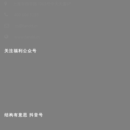
上海市四平路1063号中天大厦6F
400 606 5295
co@tandd.cn
www.tandd.cn
关注福利公众号
结构有意思 抖音号