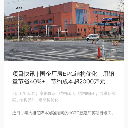
项目快讯 | 国企厂房EPC结构优化：用钢
量节省40%+，节约成本超2000万元
2026/04/01
|
案例展示
,
结构优化
,
结构顾问
|
共享研究
院
,
结构设计
,
钢结构优化
近日，泰大担任降本减碳顾问的HCTC新建厂房项目竣工。
...