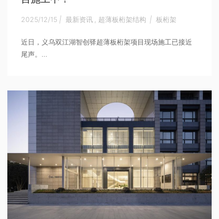
2025/12/15
|
最新资讯
,
超薄板桁架结构
|
板桁架
近日，义乌双江湖智创驿超薄板桁架项目现场施工已接近
尾声。...