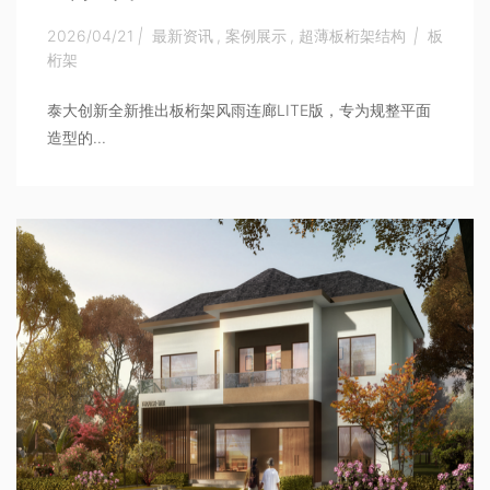
2026/04/21
|
最新资讯
,
案例展示
,
超薄板桁架结构
|
板
桁架
泰大创新全新推出板桁架风雨连廊LITE版，专为规整平面
造型的...