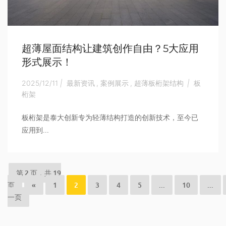
超薄屋面结构让建筑创作自由？5大应用
形式展示！
2025/12/11
|
最新资讯
,
案例展示
,
超薄板桁架结构
|
板
桁架
板桁架是泰大创新专为轻薄结构打造的创新技术，至今已
应用到...
第 2 页，共 19
页
«
1
2
3
4
5
...
10
...
一页