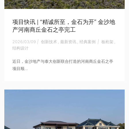
项目快讯 | “精诚所至，金石为开” 金沙地
产河南商丘金石之亭完工
2026/03/09
|
创新技术
,
最新资讯
,
经典案例
|
板桁架
,
结构设计
近日，金沙地产与泰大创新联合打造的河南商丘金石之亭
项目顺...