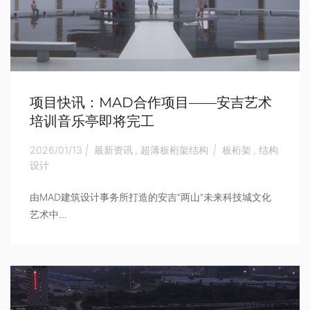
项目快讯：MAD合作项目——安吉艺术
培训音乐亭即将完工
2026/01/13
|
最新资讯
,
超薄板桁架结构
|
板桁架
,
结构
设计
由MAD建筑设计事务所打造的安吉"两山"未来科技城文化
艺术中...