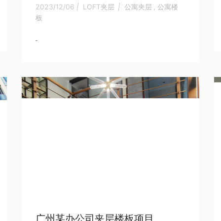
2023/12/06
|
LOFT夹层
|
公寓夹层
,
公寓楼
板
-
广州某办公司夹层楼板项目