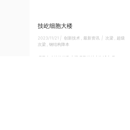
技屹细胞大楼
2023/11/21
|
创新技术
,
最新资讯
|
次梁
,
超级
次梁
,
钢结构降本
项目名称技屹细胞大楼项目地址上海浦东项...
第 9 页，共 19 页
上一页
«
...
7