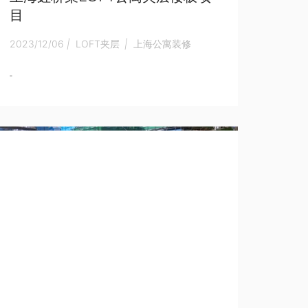
目
2023/12/06
|
LOFT夹层
|
上海公寓装修
-