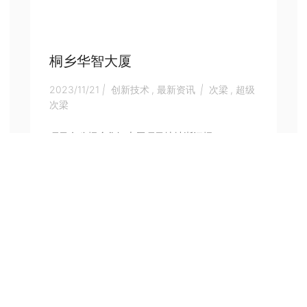
桐乡华智大厦
2023/11/21
|
创新技术
,
最新资讯
|
次梁
,
超级
次梁
项目名称桐乡华智大厦项目地址浙江桐...
8
9
10
11
...
»
下一页