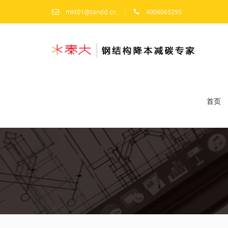
|
mkt01@tandd.cn
4006065295
首页