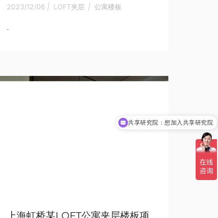
2023/12/06
|
LOFT夹层
|
公寓楼板
-
共享研究院：想加入共享研究院
上海虹桥某LOFT公寓夹层楼板项