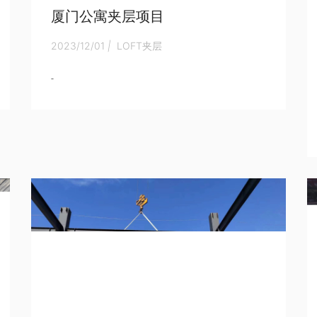
厦门公寓夹层项目
2023/12/01
|
LOFT夹层
-