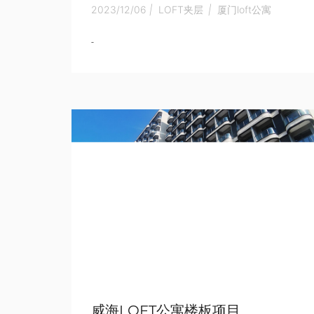
2023/12/06
|
LOFT夹层
|
厦门loft公寓
-
威海LOFT公寓楼板项目