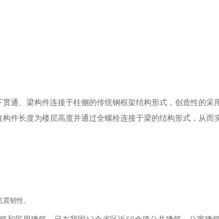
下贯通、梁构件连接于柱侧的传统钢框架结构形式，创造性的采
柱构件长度为楼层高度并通过全螺栓连接于梁的结构形式，从而
；
抗震韧性。
筑和民用建筑，已在我国12个省区近50余项公共建筑、公寓建