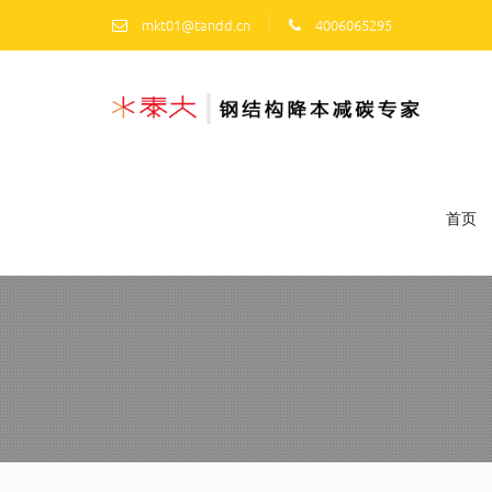
|
mkt01@tandd.cn
4006065295
首页