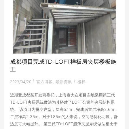
成都项目完成TD-LOFT样板房夹层楼板施
工
2023/04/20
官方博客
最新资讯
楼梯
|
,
|
近期受成都某开发商委托，上海泰大在项目实地采用第三代
TD-LOFT夹层系统做法为其搭建了LOFT公寓的夹层结构系
统。 该项目为挑空户型，层高5.1m，完成后首层净高2.6m，
二层净高2.35m。对于1.85m的人来说，空间感优化明显，舒
适度可大幅提升。 第三代TD-LOFT超薄夹层系统做法相比于