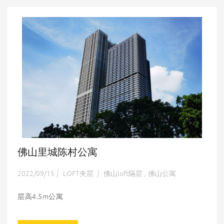
佛山里城陈村公寓
2022/09/15
LOFT夹层
佛山loft隔层
佛山公寓
|
|
,
层高4.5m公寓