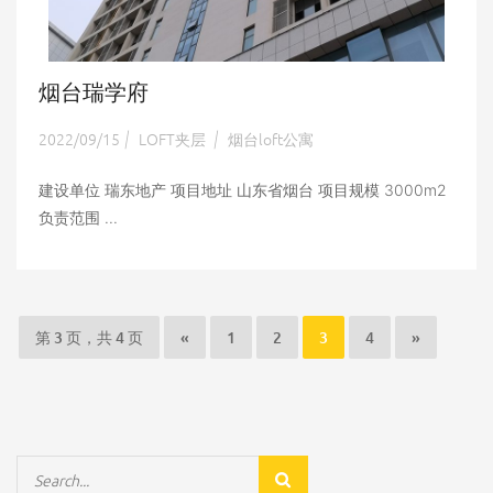
烟台瑞学府
2022/09/15
LOFT夹层
烟台loft公寓
|
|
建设单位 瑞东地产 项目地址 山东省烟台 项目规模 3000m2
负责范围 ...
第 3 页，共 4 页
«
1
2
3
4
»