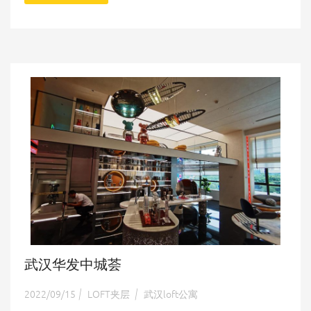
武汉华发中城荟
2022/09/15
LOFT夹层
武汉loft公寓
|
|