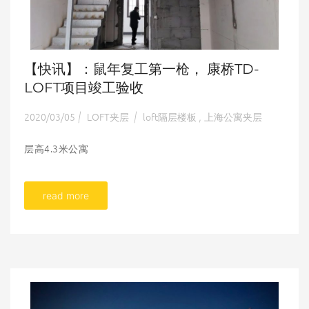
【快讯】：鼠年复工第一枪， 康桥TD-
LOFT项目竣工验收
2020/03/05
LOFT夹层
loft隔层楼板
上海公寓夹层
|
|
,
层高4.3米公寓
read more