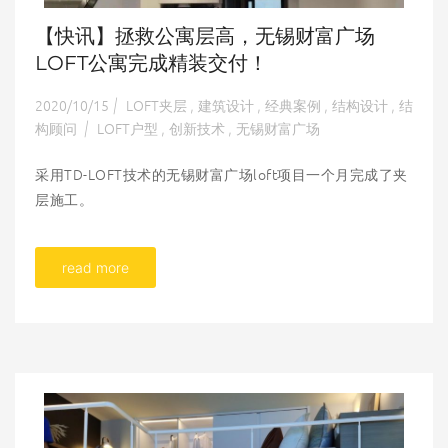
【快讯】拯救公寓层高，无锡财富广场
LOFT公寓完成精装交付！
2020/10/15
LOFT夹层
建筑设计
经典案例
结构设计
结
|
,
,
,
,
构顾问
LOFT户型
创新技术
无锡财富广场
|
,
,
采用TD-LOFT技术的无锡财富广场loft项目一个月完成了夹
层施工。
read more