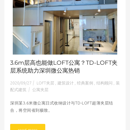
3.6m层高也能做LOFT公寓？TD-LOFT夹
层系统助力深圳微公寓热销
2020/09/27
LOFT夹层
建筑设计
经典案例
结构顾问
装
|
,
,
,
,
配式建筑
公寓夹层
|
深圳某3.6米微公寓日式收纳设计与TD-LOFT超薄夹层结
合，将空间省到极致。
read more