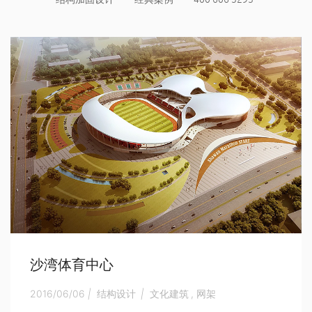
沙湾体育中心
2016/06/06
|
结构设计
|
文化建筑
,
网架