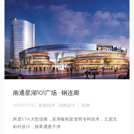
南通星湖101广场 · 钢连廊
2010/11/15
|
创新技术
,
结构设计
|
连廊
跨度57m大型连廊，采用板桁架发明专利技术，立面无
斜杆设计，效果通透干净