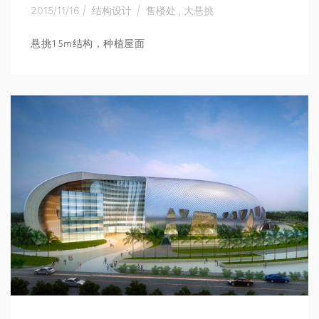
2015/11/16
|
结构设计
|
售楼处
,
大悬挑
悬挑15m结构，种植屋面