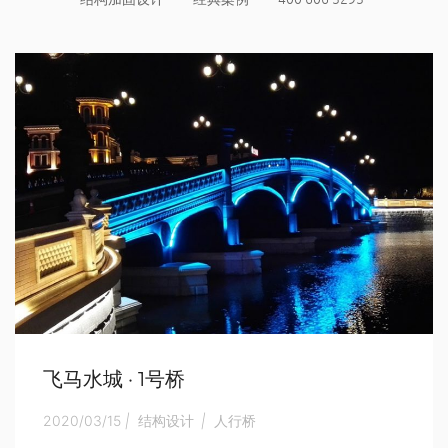
飞马水城 · 1号桥
2020/03/15
|
结构设计
|
人行桥