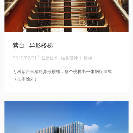
紫台 · 异形楼梯
2020/02/01
|
创新技术
,
结构设计
|
楼梯
万科紫台售楼处异形楼梯，整个楼梯由一张钢板组成
（扶手除外）