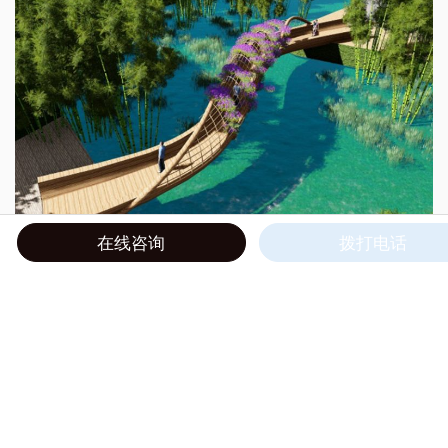
在线咨询
拨打电话
水库村人行桥
2020/03/15
|
结构设计
|
人行桥
S型扭曲桥梁