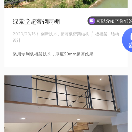
绿景堂超薄钢雨棚
你们是怎么收
2020/03/15
|
创新技术
,
超薄板桁架结构
|
板桁架
,
结构
设计
采用专利板桁架技术，厚度50mm超薄效果