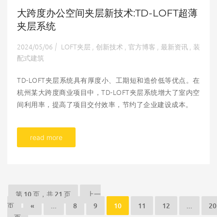
大跨度办公空间夹层新技术:TD-LOFT超薄
夹层系统
2024/05/06
LOFT夹层
创新技术
官方博客
最新资讯
装
|
,
,
,
,
配式建筑
TD-LOFT夹层系统具有厚度小、工期短和造价低等优点。在
杭州某大跨度商业项目中，TD-LOFT夹层系统增大了室内空
间利用率，提高了项目交付效率，节约了企业建设成本。
read more
第 10 页，共 21 页
上一
页
«
...
8
9
10
11
12
...
20